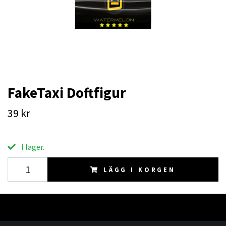
FakeTaxi Doftfigur
39 kr
I lager.
LÄGG I KORGEN