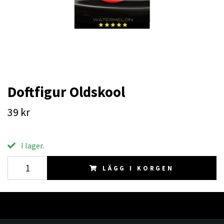
Doftfigur Oldskool
39 kr
I lager.
LÄGG I KORGEN