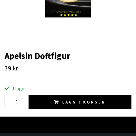
Apelsin Doftfigur
39 kr
I lager.
LÄGG I KORGEN